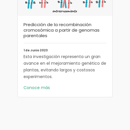
Predicción de la recombinación
cromosómica a partir de genomas
parentales
ción
Miem
en el
 en
1 de Junio 2023
Esta investigación representa un gran
18 de 
avance en el mejoramiento genético de
Pedro
plantas, evitando largos y costosos
reco
tros
experimentos.
Javer
s que
Conoce más
Cono
rno,
nto