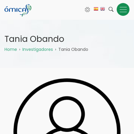
Pasar
al
contenido
principal
Tania Obando
Sobrescribir
Home
Investigadores
Tania Obando
enlaces
de
ayuda
a
la
navegación