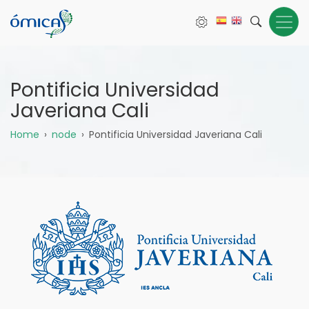
Pasar
al
contenido
principal
Pontificia Universidad
Javeriana Cali
Sobrescribir
Home
node
Pontificia Universidad Javeriana Cali
enlaces
de
ayuda
a
la
navegación