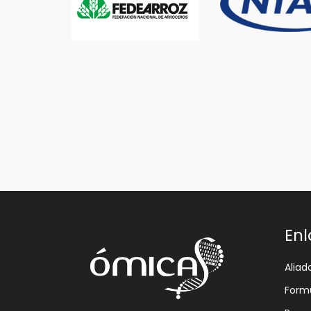
Enl
Aliad
Formu