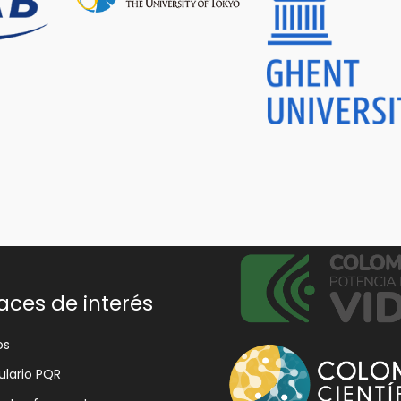
aces de interés
os
lario PQR