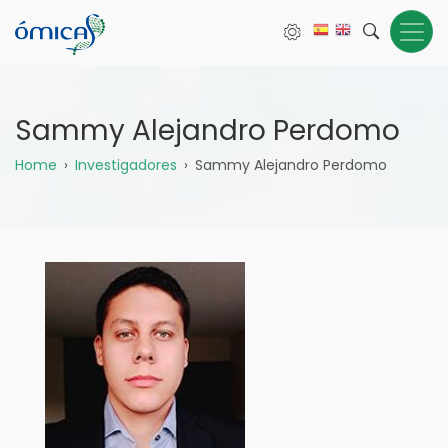
Pasar
al
contenido
principal
Sammy Alejandro Perdomo
Sobrescribir
Home
Investigadores
Sammy Alejandro Perdomo
enlaces
de
ayuda
a
la
navegación