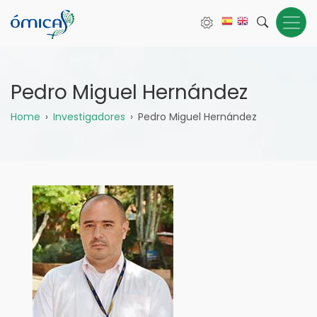
Pasar
al
contenido
principal
Pedro Miguel Hernández
Sobrescribir
Home
Investigadores
Pedro Miguel Hernández
enlaces
de
ayuda
a
la
navegación