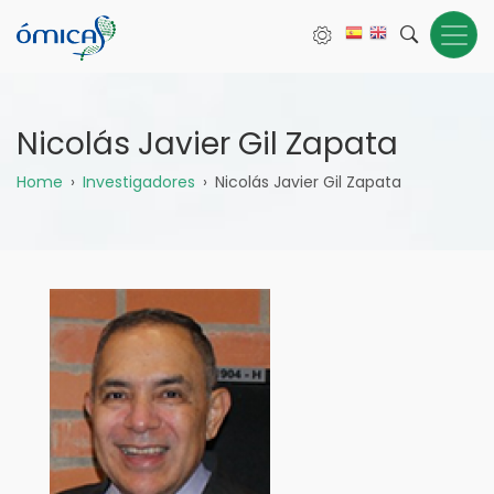
Pasar
al
contenido
principal
Nicolás Javier Gil Zapata
Sobrescribir
Home
Investigadores
Nicolás Javier Gil Zapata
enlaces
de
ayuda
a
la
navegación