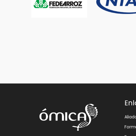
Enl
Aliad
Formu