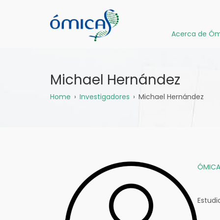
Pasar
al
contenido
Acerca de Óm
principal
Michael Hernández
Sobrescribir
Home
Investigadores
Michael Hernández
enlaces
de
ayuda
ÓMICA
a
la
Estudi
navegación