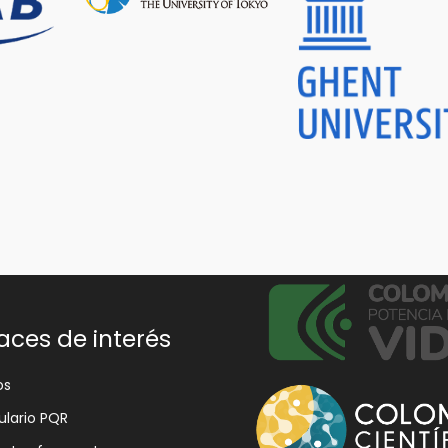
aces de interés
os
lario PQR