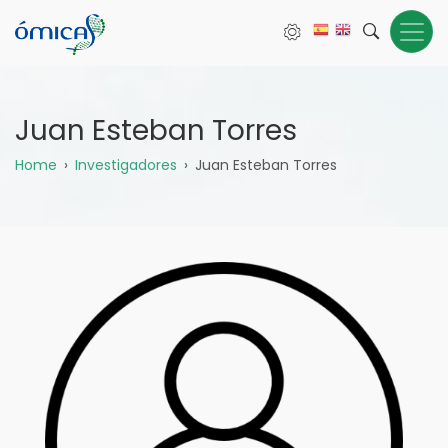
Pasar
al
contenido
principal
Juan Esteban Torres
Sobrescribir
Home
Investigadores
Juan Esteban Torres
enlaces
de
ayuda
a
la
navegación