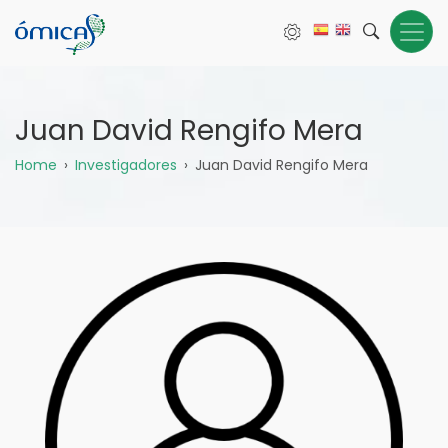
Pasar
al
contenido
principal
Juan David Rengifo Mera
Sobrescribir
Home
Investigadores
Juan David Rengifo Mera
enlaces
de
ayuda
a
la
navegación