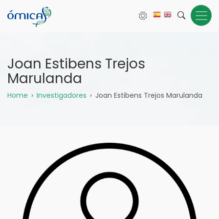
Pasar
al
contenido
principal
Joan Estibens Trejos
Marulanda
Sobrescribir
Home
Investigadores
Joan Estibens Trejos Marulanda
enlaces
de
ayuda
a
la
navegación