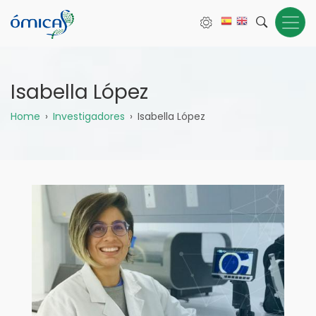
Pasar
al
contenido
principal
Isabella López
Sobrescribir
Home
Investigadores
Isabella López
enlaces
de
ayuda
a
la
navegación