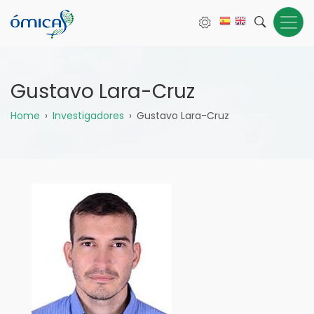
Pasar
al
contenido
principal
Gustavo Lara-Cruz
Sobrescribir
Home
Investigadores
Gustavo Lara-Cruz
enlaces
de
ayuda
a
la
navegación