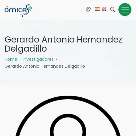
Pasar
al
contenido
principal
Gerardo Antonio Hernandez
Delgadillo
Sobrescribir
Home
Investigadores
Gerardo Antonio Hernandez Delgadillo
enlaces
de
ayuda
a
la
navegación