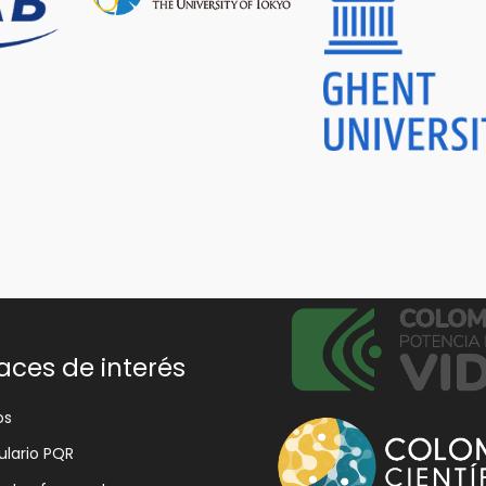
aces de interés
os
lario PQR