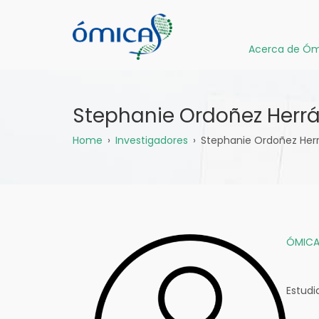
Pasar
al
contenido
Acerca de Óm
principal
Stephanie Ordoñez Herr
Sobrescribir
Home
Investigadores
Stephanie Ordoñez Her
enlaces
de
ayuda
ÓMICA
a
la
Estudi
navegación