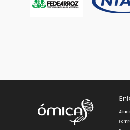
Enl
Aliad
Formu