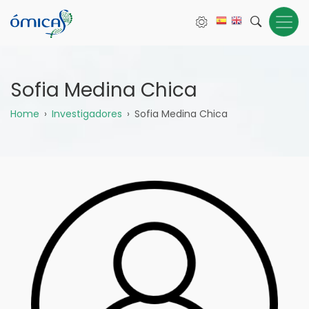
Pasar
al
contenido
principal
Sofia Medina Chica
Sobrescribir
Home
Investigadores
Sofia Medina Chica
enlaces
de
ayuda
a
la
navegación