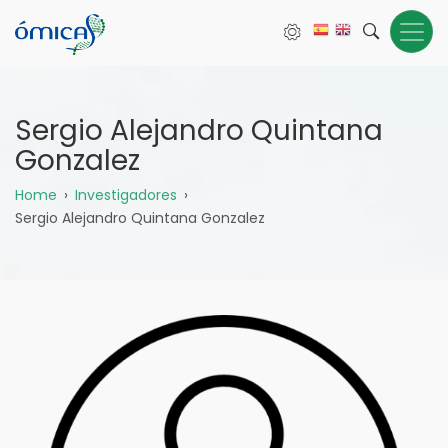
Pasar
al
contenido
principal
Sergio Alejandro Quintana
Gonzalez
Sobrescribir
Home
Investigadores
Sergio Alejandro Quintana Gonzalez
enlaces
de
ayuda
a
la
navegación