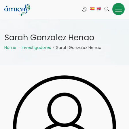
Pasar
al
contenido
principal
Sarah Gonzalez Henao
Sobrescribir
Home
Investigadores
Sarah Gonzalez Henao
enlaces
de
ayuda
a
la
navegación