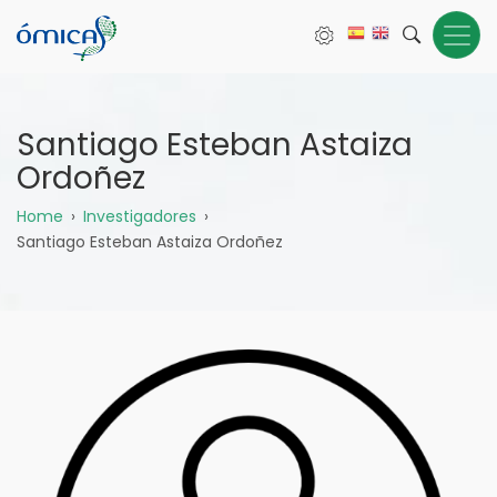
Pasar
al
contenido
principal
Santiago Esteban Astaiza
Ordoñez
Sobrescribir
Home
Investigadores
Santiago Esteban Astaiza Ordoñez
enlaces
de
ayuda
a
la
navegación