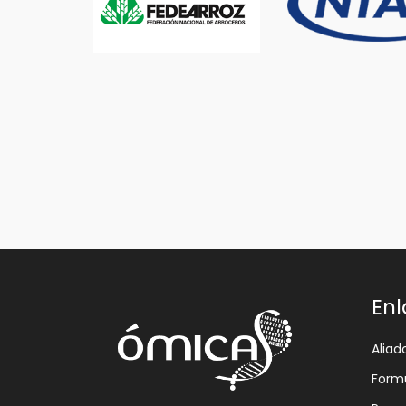
Enl
Aliad
Formu