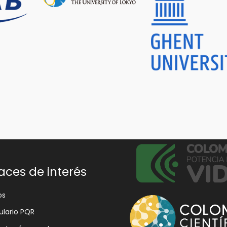
aces de interés
os
lario PQR