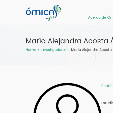
Pasar
al
contenido
Acerca de Óm
principal
María Alejandra Acosta 
Sobrescribir
Home
Investigadores
María Alejandra Acosta 
enlaces
de
ayuda
Pontif
a
la
Estudi
navegación