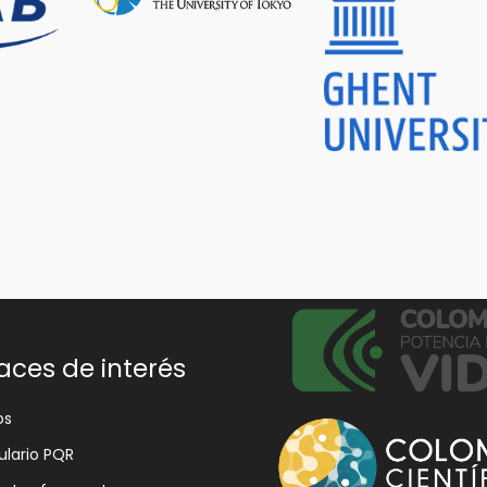
aces de interés
os
lario PQR