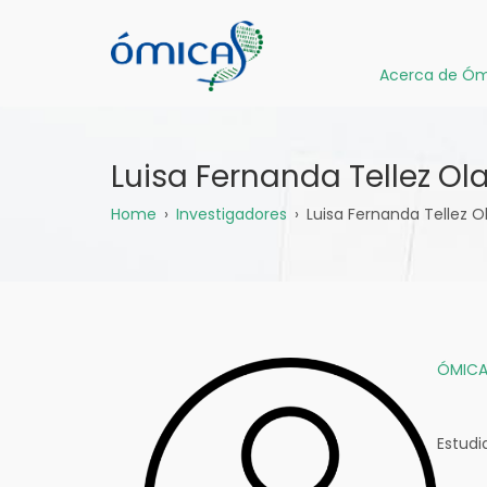
Pasar
al
contenido
Acerca de Óm
principal
Luisa Fernanda Tellez Ola
Sobrescribir
Home
Investigadores
Luisa Fernanda Tellez O
enlaces
de
ayuda
ÓMICA
a
la
Estudi
navegación