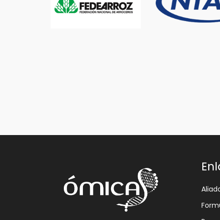
Enl
Aliad
Formu