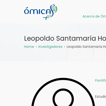
Pasar
al
contenido
Acerca de Óm
principal
Leopoldo Santamaría Ho
Sobrescribir
Home
Investigadores
Leopoldo Santamaría H
enlaces
de
ayuda
Pontif
a
la
Estudi
navegación