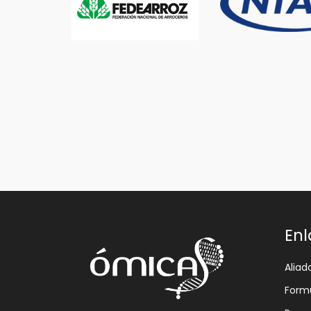
Enl
Aliad
Formu