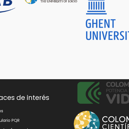
aces de interés
os
lario PQR