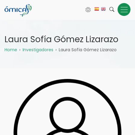
Pasar
al
contenido
principal
Laura Sofía Gómez Lizarazo
Sobrescribir
Home
Investigadores
Laura Sofía Gómez Lizarazo
enlaces
de
ayuda
a
la
navegación