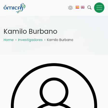
Pasar
al
contenido
principal
Kamilo Burbano
Sobrescribir
Home
Investigadores
Kamilo Burbano
enlaces
de
ayuda
a
la
navegación