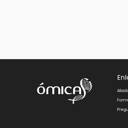
Enl
Aliad
Formu
Pregu