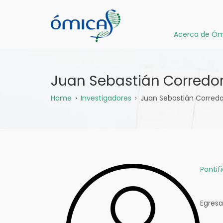
Pasar
al
contenido
Acerca de Óm
principal
Juan Sebastián Corredor
Sobrescribir
Home
Investigadores
Juan Sebastián Corredo
enlaces
de
ayuda
Pontif
a
la
Egresa
navegación