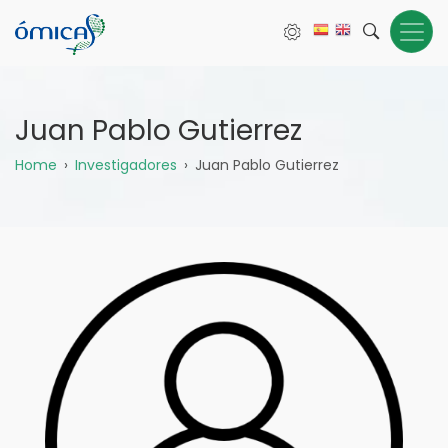
Pasar
al
contenido
principal
Juan Pablo Gutierrez
Sobrescribir
Home
Investigadores
Juan Pablo Gutierrez
enlaces
de
ayuda
a
la
navegación