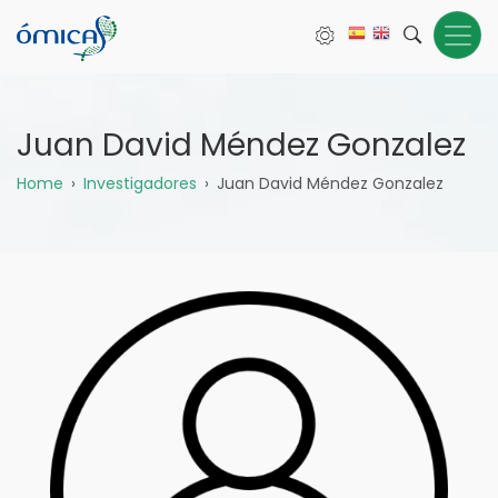
Pasar
al
contenido
principal
Juan David Méndez Gonzalez
Sobrescribir
Home
Investigadores
Juan David Méndez Gonzalez
enlaces
de
ayuda
a
la
navegación