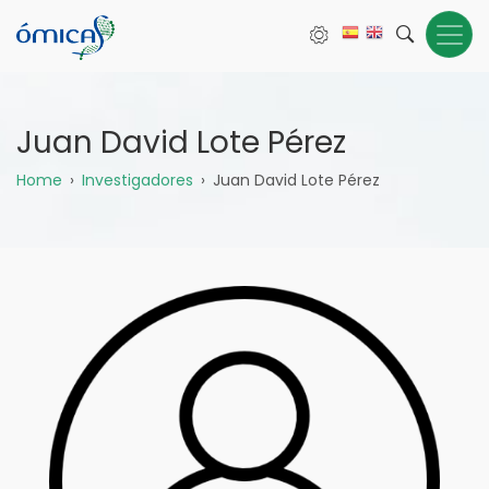
Pasar
al
contenido
principal
Juan David Lote Pérez
Sobrescribir
Home
Investigadores
Juan David Lote Pérez
enlaces
de
ayuda
a
la
navegación