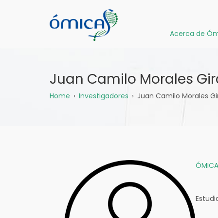
Pasar
al
contenido
Acerca de Óm
principal
Juan Camilo Morales Gir
Sobrescribir
Home
Investigadores
Juan Camilo Morales Gi
enlaces
de
ayuda
ÓMICA
a
la
Estudi
navegación