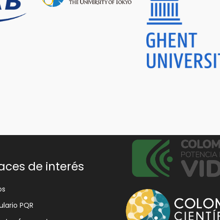
aces de interés
os
lario PQR