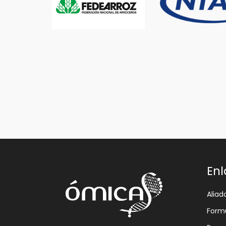
Enl
Aliad
Formu