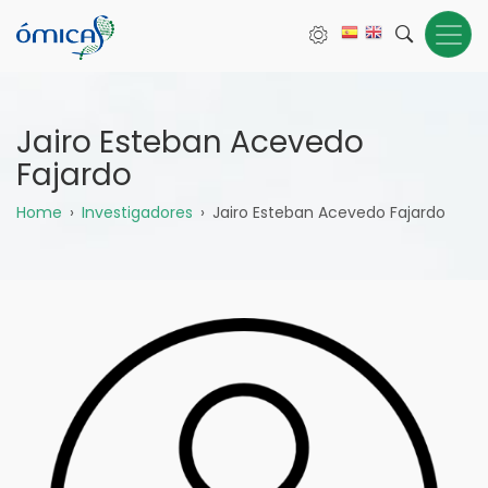
Pasar
al
contenido
principal
Jairo Esteban Acevedo
Fajardo
Sobrescribir
Home
Investigadores
Jairo Esteban Acevedo Fajardo
enlaces
de
ayuda
a
la
navegación