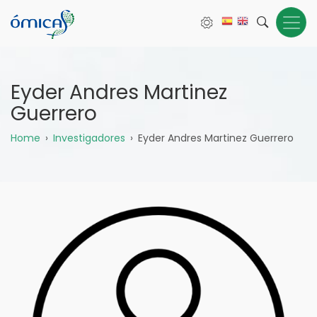
Pasar
al
contenido
principal
Eyder Andres Martinez
Guerrero
Sobrescribir
Home
Investigadores
Eyder Andres Martinez Guerrero
enlaces
de
ayuda
a
la
navegación