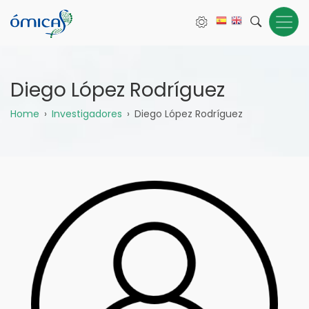
Pasar
al
contenido
principal
Diego López Rodríguez
Sobrescribir
Home
Investigadores
Diego López Rodríguez
enlaces
de
ayuda
a
la
navegación