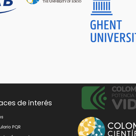
aces de interés
os
lario PQR