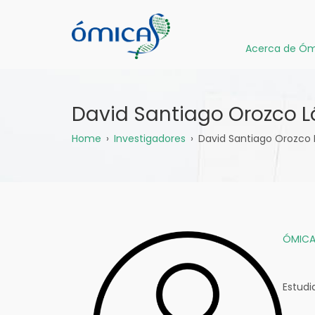
Pasar
al
contenido
Acerca de Óm
principal
David Santiago Orozco L
Sobrescribir
Home
Investigadores
David Santiago Orozco
enlaces
de
ayuda
ÓMICA
a
la
Estudi
navegación