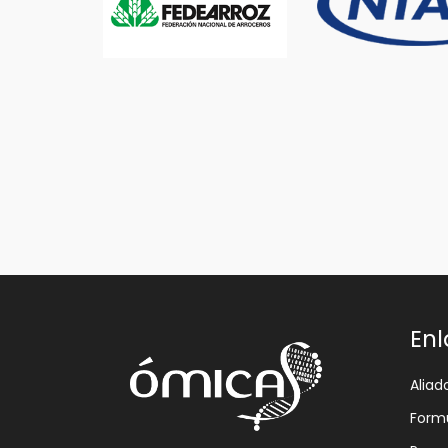
Enl
Aliad
Formu