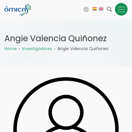
Pasar
al
contenido
principal
Angie Valencia Quiñonez
Sobrescribir
Home
Investigadores
Angie Valencia Quiñonez
enlaces
de
ayuda
a
la
navegación