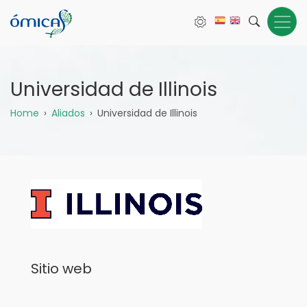
Pasar
al
contenido
principal
Universidad de Illinois
Sobrescribir
Home
Aliados
Universidad de Illinois
enlaces
de
ayuda
a
la
navegación
Sitio web