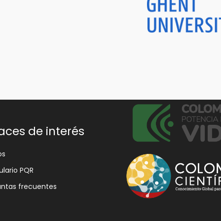
aces de interés
os
lario PQR
ntas frecuentes