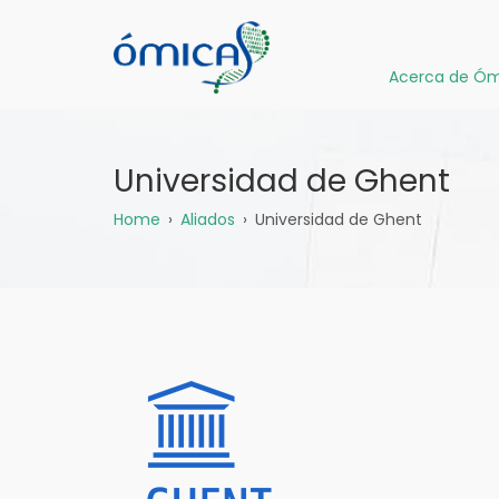
Pasar
al
contenido
Acerca de Óm
principal
Universidad de Ghent
Sobrescribir
Home
Aliados
Universidad de Ghent
enlaces
de
ayuda
a
la
navegación