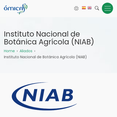
Pasar
al
contenido
principal
Instituto Nacional de
Botánica Agrícola (NIAB)
Sobrescribir
Home
Aliados
Instituto Nacional de Botánica Agrícola (NIAB)
enlaces
de
ayuda
a
la
navegación